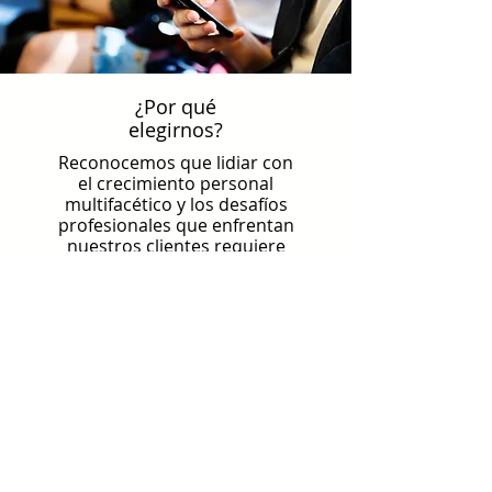
¿Por qué
elegirnos?
Reconocemos que lidiar con
el crecimiento personal
multifacético y los desafíos
profesionales que enfrentan
nuestros clientes requiere
profesionales que aporten
diversas perspectivas,
conocimientos y experiencia
probada para ayudar a
facilitar a nuestros clientes el
cambio y las metas de éxito.
Harrisolutions está
impulsado por el
compromiso de proporcionar
servicios compasivos,
culturalmente competentes y