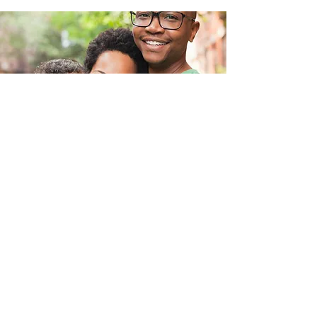
Llama
646-775-1308
Contacto
info@harrisolutions.com
© 2021 por
Adoptar soluciones
Creado con
orgullo con Wix.com