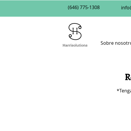
(646) 775-1308
info
Sobre nosotr
R
*Tenga