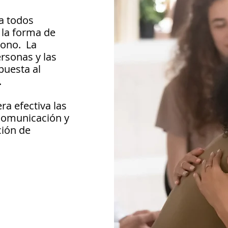
ra todos
 la forma de
dono.
La
ersonas y las
puesta al
.
a efectiva las
 comunicación y
ción de