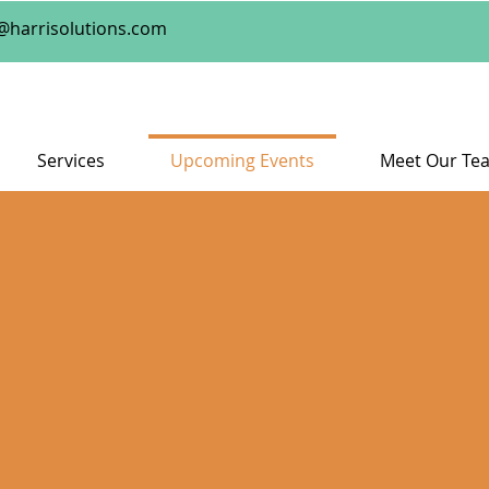
@harrisolutions.com
Services
Upcoming Events
Meet Our Te
Upcoming Events | Próxim
 Space to Learn and Thrive – Free Lea
para Aprender y Prosperar – Rincón de