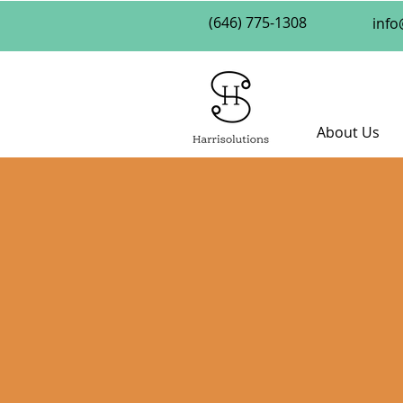
(646) 775-1308
info
About Us
Your