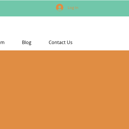
Log In
am
Blog
Contact Us
os Eventos
rning Lounge | Tu Espacio
 Aprendizaje Gratuito